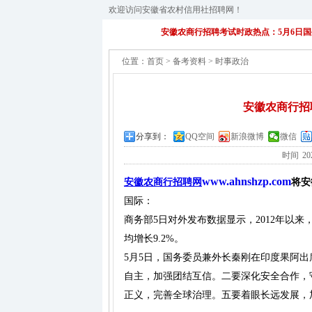
欢迎访问安徽省农村信用社招聘网！
安徽农商行招聘考试时政热点：5月6日
位置：
首页
>
备考资料
>
时事政治
安徽农商行招
分享到：
QQ空间
新浪微博
微信
时间
20
www.ahnshzp.com
安徽农商行招聘网
将安
国际：
商务部5日对外发布数据显示，2012年以来
均增长9.2%。
5月5日，国务委员兼外长秦刚在印度果阿
自主，加强团结互信。二要深化安全合作，
正义，完善全球治理。五要着眼长远发展，