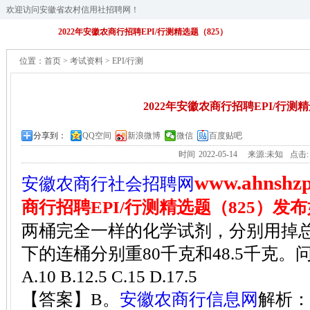
欢迎访问安徽省农村信用社招聘网！
2022年安徽农商行招聘EPI/行测精选题（825）
位置：
首页
>
考试资料
>
EPI/行测
2022年安徽农商行招聘EPI/行测精
分享到：
QQ空间
新浪微博
微信
百度贴吧
时间
2022-05-14
来源:未知
点击
www.ahnshz
安徽农商行社会招聘网
商行招聘EPI/行测精选题（825）发
两桶完全一样的化学试剂，分别用掉总量
下的连桶分别重80千克和48.5千克。
A.10 B.12.5 C.15 D.17.5
【答案】B。
安徽农商行信息网
解析
：