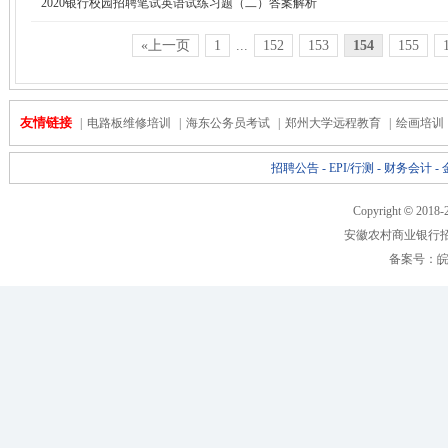
2020银行校园招聘笔试英语试练习题（二）答案解析
«上一页
1
...
152
153
154
155
友情链接
|
电路板维修培训
|
海东公务员考试
|
郑州大学远程教育
|
绘画培训
招聘公告
-
EPI/行测
-
财务会计
-
Copyright
©
2018-
安徽农村商业银行
备案号：
皖